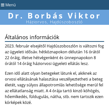
Menü
Dr. Borbás Viktor
Háziorvos, Hajdúszoboszló
Általános információk
2023. február elsejétől Hajdúszoboszlón is változni fog
az ügyeleti idősáv. hétköznapokon délután 16 órától
22 óráig, illetve hétvégenként és ünnepnapokon 8
órától 14 óráig háziorvosi ügyeleti ellátás lesz.
Ezen idő alatt olyan betegeket látunk el, akiknek az
orvosi ellátásának halasztása veszélyeztetheti a beteg
életét, vagy súlyos állapotromlás lehetősége merül fel
az ellátatlanság miatt. A 4 órája tartó kinzó köhögés,
hőemlkedés, füldugulás, nátha, stb. nem tartozik ezen
kórképek közé.