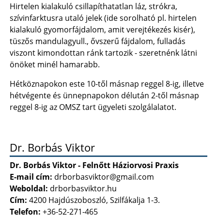
Hirtelen kialakuló csillapíthatatlan láz, strókra,
szívinfarktusra utaló jelek (ide sorolható pl. hirtelen
kialakuló gyomorfájdalom, amit verejtékezés kisér),
tüszős mandulagyull., ővszerű fájdalom, fulladás
viszont kimondottan ránk tartozik - szeretnénk látni
önöket minél hamarabb.
Hétköznapokon este 10-től másnap reggel 8-ig, illetve
hétvégente és ünnepnapokon délután 2-től másnap
reggel 8-ig az OMSZ tart ügyeleti szolgálalatot.
Dr. Borbás Viktor
Dr. Borbás Viktor - Felnőtt Háziorvosi Praxis
E-mail cím:
drborbasviktor@gmail.com
Weboldal:
drborbasviktor.hu
Cím:
4200 Hajdúszoboszló, Szilfákalja 1-3.
Telefon:
+36-52-271-465